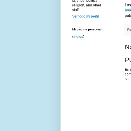
science, politics,
Los
religion, and other
aná
stuff.
pub
Ver todo mi perfil
Mi página personal
Pu
(
inglés
)
No
Pu
En 
com
sol