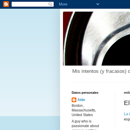
Mis intentos (y fracasos) 
Datos personales
miér
Aldo
El
Boston,
Massachusetts,
La 
United States
esp
A guy who is
passionate about