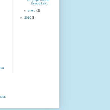
Un golpe bajo al
Estado Laico
►
enero
(2)
►
2010
(8)
gua
gger
.