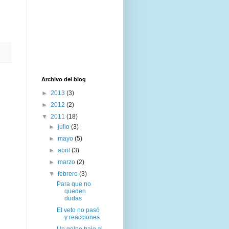
Archivo del blog
►
2013
(3)
►
2012
(2)
▼
2011
(18)
►
julio
(3)
►
mayo
(5)
►
abril
(3)
►
marzo
(2)
▼
febrero
(3)
Para que no
queden
dudas
El veto no pasó
y reacciones