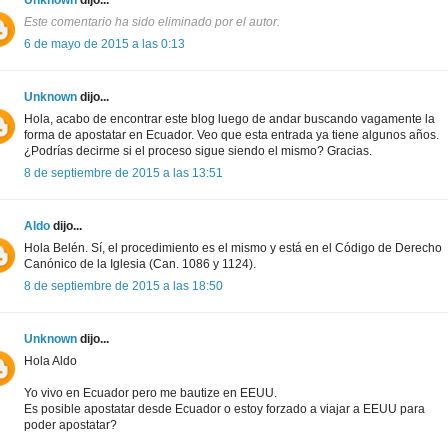
Unknown
dijo...
Este comentario ha sido eliminado por el autor.
6 de mayo de 2015 a las 0:13
Unknown
dijo...
Hola, acabo de encontrar este blog luego de andar buscando vagamente la
forma de apostatar en Ecuador. Veo que esta entrada ya tiene algunos años.
¿Podrías decirme si el proceso sigue siendo el mismo? Gracias.
8 de septiembre de 2015 a las 13:51
Aldo
dijo...
Hola Belén. Sí, el procedimiento es el mismo y está en el Código de Derecho
Canónico de la Iglesia (Can. 1086 y 1124).
8 de septiembre de 2015 a las 18:50
Unknown
dijo...
Hola Aldo
Yo vivo en Ecuador pero me bautize en EEUU.
Es posible apostatar desde Ecuador o estoy forzado a viajar a EEUU para
poder apostatar?