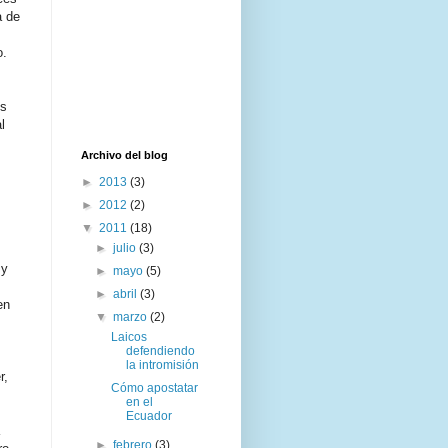
a de
o.
os
l
Archivo del blog
►
2013
(3)
►
2012
(2)
▼
2011
(18)
►
julio
(3)
 y
►
mayo
(5)
►
abril
(3)
en
▼
marzo
(2)
Laicos
defendiendo
la intromisión
r,
Cómo apostatar
en el
Ecuador
►
febrero
(3)