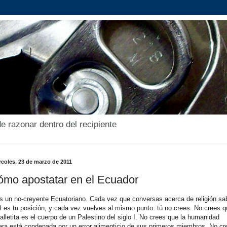
de razonar dentro del recipiente
rcoles, 23 de marzo de 2011
mo apostatar en el Ecuador
s un no-creyente Ecuatoriano. Cada vez que conversas acerca de religión sa
l es tu posición, y cada vez vuelves al mismo punto: tú no crees. No crees 
galletita es el cuerpo de un Palestino del siglo I. No crees que la humanidad
era está condenada por un error alimenticio de sus primeros miembros. No cr