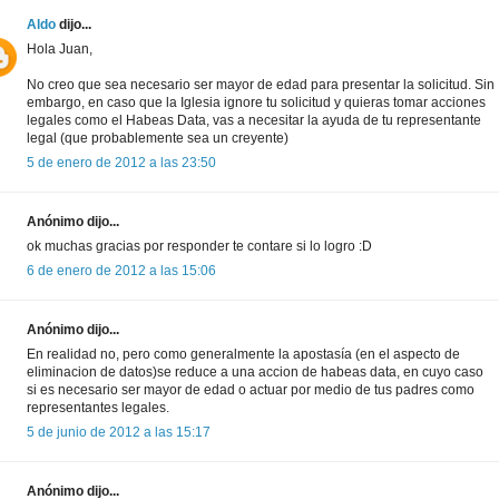
Aldo
dijo...
Hola Juan,
No creo que sea necesario ser mayor de edad para presentar la solicitud. Sin
embargo, en caso que la Iglesia ignore tu solicitud y quieras tomar acciones
legales como el Habeas Data, vas a necesitar la ayuda de tu representante
legal (que probablemente sea un creyente)
5 de enero de 2012 a las 23:50
Anónimo dijo...
ok muchas gracias por responder te contare si lo logro :D
6 de enero de 2012 a las 15:06
Anónimo dijo...
En realidad no, pero como generalmente la apostasía (en el aspecto de
eliminacion de datos)se reduce a una accion de habeas data, en cuyo caso
si es necesario ser mayor de edad o actuar por medio de tus padres como
representantes legales.
5 de junio de 2012 a las 15:17
Anónimo dijo...