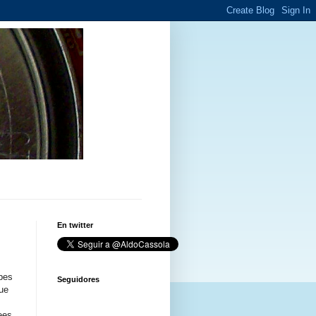
En twitter
bes
Seguidores
que
ees