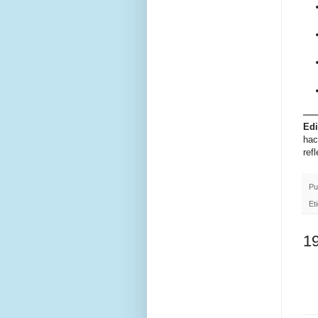
Edi
hac
ref
Pu
Et
19