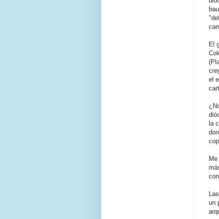
dió
bau
"de
cam
El 
Col
(Pl
cre
el 
car
¿No
dió
la 
don
cop
Me 
más
con
Las
un 
arq