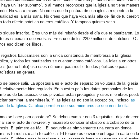
 haya un "ser supremo", o al menos reconoces que la Iglesia no tiene maner
erlo. No vas a misas. No crees que la postura de esa iglesia respecto a la
ualidad es la más sana. No crees que haya vida más alla del fin de tu cerebr
a todo efecto práctico no eres católico. Y tampoco quieres serlo.
o sigues inscrito. Eres uno más del rebaño desde el día que te bautizaron. L
tores esperan a que vuelvas. Eres uno de los 2200 millones de católicos. O a
os eso dicen los libros.
 registros bautismales son la única constancia de membresía a la Iglesia
ólica, y todos los bautizados se cuentan como católicos. La Iglesia en otros
ses (como Italia) usa esos números para recibir fondos públicos o para
adísticas en general.
o se puede salir. La apostasía es el acto de separación volutaria de la iglesia
á relativamente bien regulado. En nuestro país los datos personales de los
mbros de las asociaciones privadas están protegidos y esos miembros pued
icitar terminar la membresía. Y las iglesias no son la excepción. Incluso
las
las de la Iglesia Católica permiten que sus miembros se separen de ella
.
mo se hace para apostatar? Se deben cumplir con 3 requisitos: dejar de cree
malizar el acto de no-creer, y hacérselo conocer al obispo o arzobispo de tu
cesis. El primero es fácil. El segundo es simplemente una carta en donde
resas tu rechazo a la fe católica. El tercero es enviar o entregar la carta en la