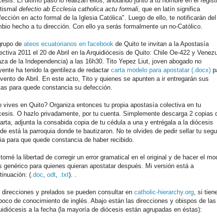
cesis. El último paso lo realizan ellos, anotando junto a tu nombre en el regist
tismal
defectio ab Ecclesia catholica actu formali
, que en latín significa
fección en acto formal de la Iglesia Católica". Luego de ello, te notificarán del
bio hecho a tu dirección. Con ello ya serás formalmente un no-Católico.
grupo de
ateos ecuatorianos en facebook
de Quito te invitan a la Apostasía
ectiva 2011 el 20 de Abril en la Arquidiócesis de Quito: Chile Oe-422 y Venez
aza de la Independencia) a las 16h30. Tito Yepez Liut, joven abogado no
yente ha tenido la gentileza de redactar
carta modelo para apostatar (.docx)
p
evento de Abril. En este acto, Tito y quienes se apunten a ir entregarán sus
tas para quede constancia su defección.
 vives en Quito? Organiza entonces tu propia apostasía colectiva en tu
cesis. O hazlo privadamente, por tu cuenta. Simplemente descarga 2 copias 
carta, adjunta la consabida copia de tu cédula a una y entrégala a la diócesis
de está la parroquia donde te bautizaron. No te olvides de pedir sellar tu seg
ia para que quede constancia de haber recibido.
tomé la libertad de corregir un error gramatical en el original y de hacer el mo
 genérico para quienes quieran apostatar después. Mi versión está a
tinuación: (
.doc
,
odt
,
.txt
). .
 direcciones y prelados se pueden consultar en
catholic-hierarchy.org
, si tien
poco de conocimiento de inglés. Abajo están las direcciones y obispos de las
uidiócesis a la fecha (la mayoría de diócesis están agrupadas en éstas):