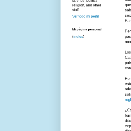
science, politics,
que
religion, and other
sab
stuff.
sex
Ver todo mi perfil
Par
Mi página personal
Per
pas
(
inglés
)
men
Los
Cat
paí
est
Per
est
mie
sol
reg
¿Có
for
dió
exp