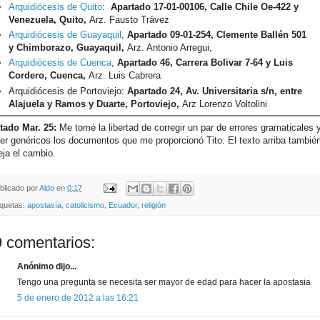
Arquidiócesis de Quito
:
Apartado
17-01-00106,
Calle Chile Oe-422 y
Venezuela, Quito,
Arz. Fausto Trávez
Arquidiócesis de Guayaquil
,
Apartado 09-01-254,
Clemente Ballén 501
y Chimborazo, Guayaquil,
Arz. Antonio Arregui,
Arquidiócesis de Cuenca
,
Apartado 46,
Carrera Bolivar 7-64 y Luis
Cordero, Cuenca,
Arz. Luis Cabrera
Arquidiócesis de Portoviejo:
Apartado 24, Av. Universitaria s/n, entre
Alajuela y Ramos y Duarte, Portoviejo,
Arz Lorenzo Voltolini
tado Mar. 25:
Me tomé la libertad de corregir un par de errores gramaticales 
er genéricos los documentos que me proporcionó Tito. El texto arriba tambié
leja el cambio.
blicado por
Aldo
en
0:17
iquetas:
apostasía
,
catolicismo
,
Ecuador
,
religión
 comentarios:
Anónimo dijo...
Tengo una pregunta se necesita ser mayor de edad para hacer la apostasia
5 de enero de 2012 a las 16:21