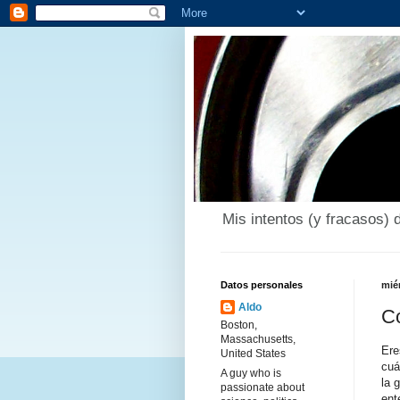
Mis intentos (y fracasos) 
Datos personales
mié
Aldo
Có
Boston,
Massachusetts,
Ere
United States
cuá
A guy who is
la 
passionate about
ent