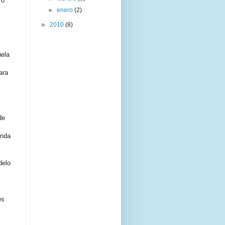
ro
►
enero
(2)
►
2010
(8)
uela
ara
de
unda
delo
es